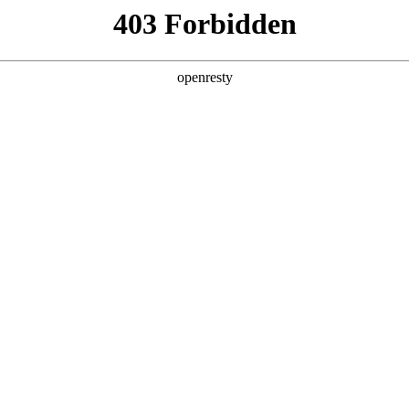
产品及服务
行业解决方案
合作伙伴
投资者关系
6尊龙数码深度参与AI Tour香港站
2026 / 04 / 29
举行。Z6尊龙数码首次以微软香港CSP（云解决方案提供商）全新身份亮相此次国
，分别围绕Z6尊龙问学（Smart Vision）产品能力和微软企业级AI技术
栈服务能力。与此同时，Z6尊龙数码千帆·出海伙伴招募计划也正式启动